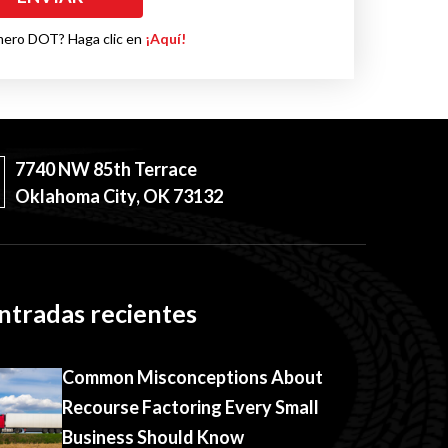
mero DOT? Haga clic en
¡Aquí!
7740 NW 85th Terrace
Oklahoma City, OK 73132
ntradas recientes
Common Misconceptions About
Recourse Factoring Every Small
Business Should Know