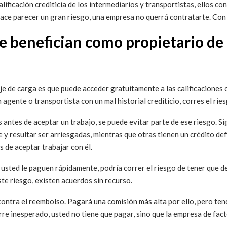
alificación crediticia de los intermediarios y transportistas, ellos co
 hace parecer un gran riesgo, una empresa no querrá contratarte. Con u
 le benefician como propietario d
e de carga es que puede acceder gratuitamente a las calificaciones c
 agente o transportista con un mal historial crediticio, corres el ri
 antes de aceptar un trabajo, se puede evitar parte de ese riesgo. S
y resultar ser arriesgadas, mientras que otras tienen un crédito defi
 de aceptar trabajar con él.
usted le paguen rápidamente, podría correr el riesgo de tener que de
ste riesgo, existen acuerdos sin recurso.
ntra el reembolso. Pagará una comisión más alta por ello, pero tendr
rre inesperado, usted no tiene que pagar, sino que la empresa de fact