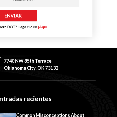
mero DOT? Haga clic en
¡Aquí!
7740 NW 85th Terrace
Oklahoma City, OK 73132
ntradas recientes
Common Misconceptions About