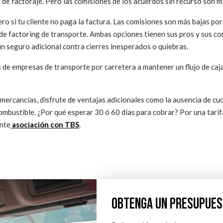
a de factoraje. Pero las comisiones de los acuerdos sin recurso son 
ro si tu cliente no paga la factura. Las comisiones son más bajas por
de factoring de transporte. Ambas opciones tienen sus pros y sus co
un seguro adicional contra cierres inesperados o quiebras.
de empresas de transporte por carretera a mantener un flujo de caja
mercancías, disfrute de ventajas adicionales como la ausencia de cu
ombustible. ¿Por qué esperar 30 ó 60 días para cobrar? Por una tari
ante
asociación con TBS
.
OBTENGA UN PRESUPUES