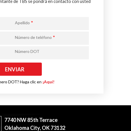
entante de TBS se pondrá en contacto con usted
*
Apellido
*
Número de teléfono
Número DOT
mero DOT? Haga clic en
¡Aquí!
7740 NW 85th Terrace
Oklahoma City, OK 73132