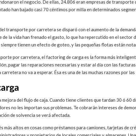
andonaron el negocio. De ellas, 24.806 eran empresas de transporte
ontado han bajado casi 70 céntimos por milla en determinados segment
l transporte por carretera se disparó con el aumento de la demanda
e de la vida han frenado el gasto, lo que ha repercutido en el sector 
 siempre tienen un efecto de goteo, y las pequeñas flotas están not
orte por carretera, el factoring de carga es la forma más inteligente
ión, pagar las reparaciones necesarias y estar al día con las facturas
 la carretera no va a esperar. Ésa es una de las muchas razones por l
carga
mejora del flujo de caja. Cuando tiene clientes que tardan 30 ó 60 dí
dores no les importan sus problemas. Te cobrarán intereses de demor
ación de solvencia se verá afectada.
terés más altos en cosas como préstamos para camiones, tarjetas de cr
ministradores y propietarios de locales comerciales y almacenes. Una c