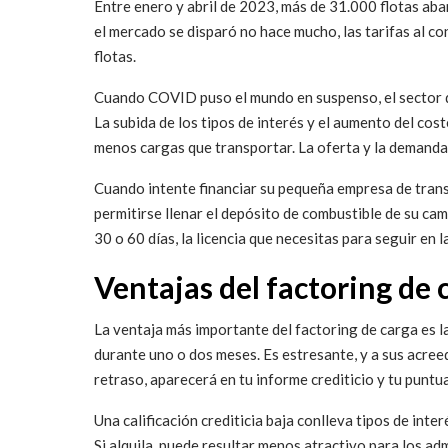
Entre enero y abril de 2023, más de 31.000 flotas ab
el mercado se disparó no hace mucho, las tarifas al c
flotas.
Cuando COVID puso el mundo en suspenso, el sector de
La subida de los tipos de interés y el aumento del cost
menos cargas que transportar. La oferta y la demanda
Cuando intente financiar su pequeña empresa de transp
permitirse llenar el depósito de combustible de su cam
30 o 60 días, la licencia que necesitas para seguir en
Ventajas del factoring de 
La ventaja más importante del factoring de carga es la 
durante uno o dos meses. Es estresante, y a sus acree
retraso, aparecerá en tu informe crediticio y tu puntu
Una calificación crediticia baja conlleva tipos de in
Si alquila, puede resultar menos atractivo para los ad