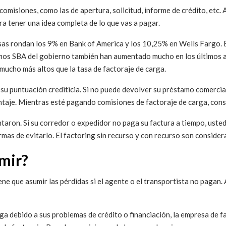
misiones, como las de apertura, solicitud, informe de crédito, etc. A
a tener una idea completa de lo que vas a pagar.
sas rondan los 9% en Bank of America y los 10,25% en Wells Fargo. És
amos SBA del gobierno también han aumentado mucho en los últimos añ
ucho más altos que la tasa de factoraje de carga.
u puntuación crediticia. Si no puede devolver su préstamo comercial,
untaje. Mientras esté pagando comisiones de factoraje de carga, co
ntaron. Si su corredor o expedidor no paga su factura a tiempo, uste
rmas de evitarlo. El factoring sin recurso y con recurso son conside
mir?
ene que asumir las pérdidas si el agente o el transportista no pagan.
paga debido a sus problemas de crédito o financiación, la empresa de f