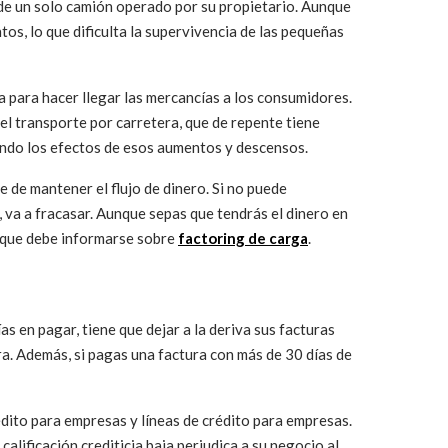
 de un solo camión operado por su propietario. Aunque
os, lo que dificulta la supervivencia de las pequeñas
 para hacer llegar las mercancías a los consumidores.
del transporte por carretera, que de repente tiene
ando los efectos de esos aumentos y descensos.
 de mantener el flujo de dinero. Si no puede
, va a fracasar. Aunque sepas que tendrás el dinero en
as que debe informarse sobre
factoring de carga
.
as en pagar, tiene que dejar a la deriva sus facturas
a. Además, si pagas una factura con más de 30 días de
édito para empresas y líneas de crédito para empresas.
alificación crediticia baja perjudica a su negocio al