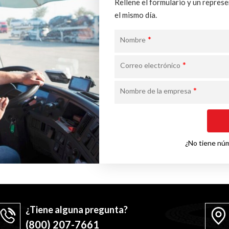
Rellene el formulario y un repres
el mismo día.
*
Nombre
*
Correo electrónico
*
Nombre de la empresa
¿No tiene nú
¿Tiene alguna pregunta?
(800) 207-7661