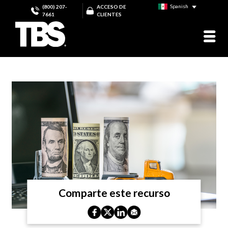
Spanish
(800) 207-
ACCESO DE
7661
CLIENTES
Comparte este recurso