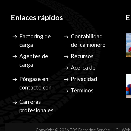
Enlaces rápidos
E
Factoring de
Contabilidad
carga
del camionero
Agentes de
Recursos
carga
Acerca de
Póngase en
Privacidad
contacto con
Términos
Carreras
profesionales
Copyright © 2026 TBS Factoring Service, LLC | We