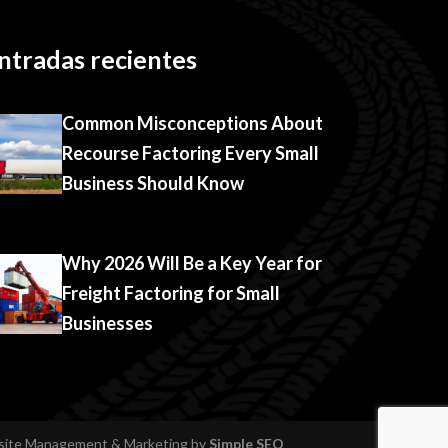
ntradas recientes
Common Misconceptions About
Recourse Factoring Every Small
Business Should Know
Why 2026 Will Be a Key Year for
Freight Factoring for Small
Businesses
bsite Management & Marketing by
Simple SEO