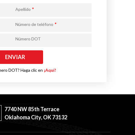
*
Apellido
*
Número de teléfono
Número DOT
mero DOT? Haga clic en
¡Aquí!
7740 NW 85th Terrace
Oklahoma City, OK 73132