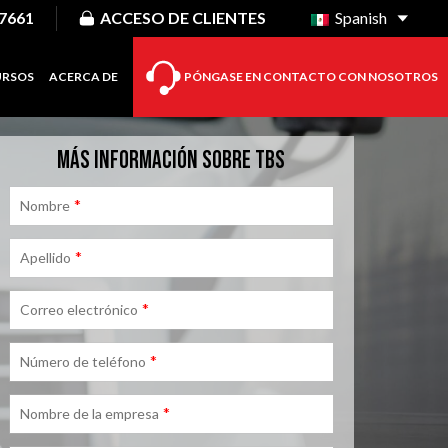
-7661
ACCESO DE CLIENTES
Spanish
URSOS
ACERCA DE
PÓNGASE EN CONTACTO CON NOSOTROS
MÁS INFORMACIÓN SOBRE TBS
*
Nombre
*
Apellido
*
Correo electrónico
*
Número de teléfono
*
Nombre de la empresa