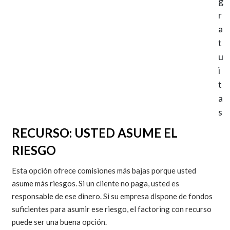
g
r
a
t
u
i
t
a
s
RECURSO: USTED ASUME EL
RIESGO
Esta opción ofrece comisiones más bajas porque usted
asume más riesgos. Si un cliente no paga, usted es
responsable de ese dinero. Si su empresa dispone de fondos
suficientes para asumir ese riesgo, el factoring con recurso
puede ser una buena opción.