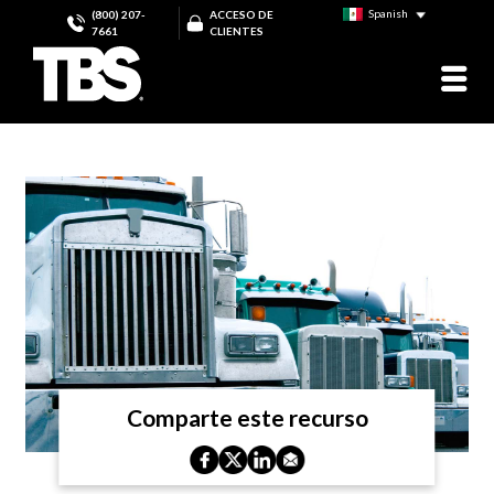
Spanish
(800) 207-
ACCESO DE
7661
CLIENTES
Comparte este recurso