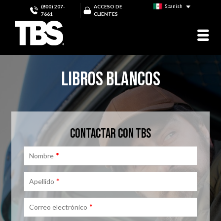
Spanish
(800) 207-
ACCESO DE
7661
CLIENTES
LIBROS BLANCOS
CONTACTAR CON TBS
*
Nombre
*
Apellido
*
Correo electrónico