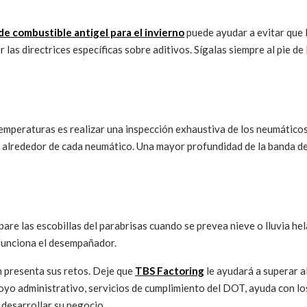
 de combustible antigel para el invierno
puede ayudar a evitar que l
las directrices específicas sobre aditivos. Sígalas siempre al pie de 
emperaturas es realizar una inspección exhaustiva de los neumáticos 
 alrededor de cada neumático. Una mayor profundidad de la banda de 
re las escobillas del parabrisas cuando se prevea nieve o lluvia hela
s funciona el desempañador.
n presenta sus retos. Deje que
TBS Factoring
le ayudará a superar a
poyo administrativo, servicios de cumplimiento del DOT, ayuda con lo
 desarrollar su negocio.