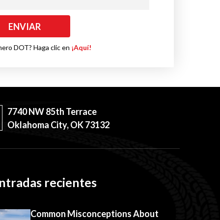
mero DOT? Haga clic en
¡Aquí!
7740 NW 85th Terrace
Oklahoma City, OK 73132
ntradas recientes
Common Misconceptions About