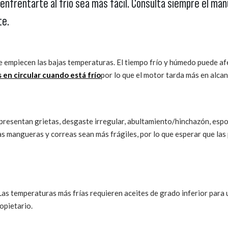
enfrentarte al frío sea más fácil. Consulta siempre el man
te.
ue empiecen las bajas temperaturas. El tiempo frío y húmedo puede af
s en circular cuando está frío
por lo que el motor tarda más en alca
resentan grietas, desgaste irregular, abultamiento/hinchazón, espon
as mangueras y correas sean más frágiles, por lo que esperar que la
 Las temperaturas más frías requieren aceites de grado inferior para 
ropietario.